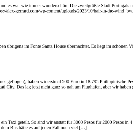
und es war wie immer wunderschön. Die zweitgrößte Stadt Portugals m
ttps://alex-gerrard.com/wp-content/uploads/2023/10/hair-in-the-wind_b
aben übrigens im Fonte Santa House übernachtet. Es liegt im schönen V
s geflogen), haben wir erstmal 500 Euro in 18.795 Philippinische Pe
ti City. Das lag jetzt nicht ganz so nah am Flughafen, aber wir haben
n Taxi geteilt. So sind wir anstatt für 3000 Pesos für 2000 Pesos in 
 dem Bus hätte es auf jeden Fall noch viel […]