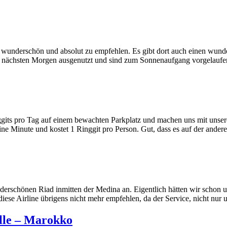
les wunderschön und absolut zu empfehlen. Es gibt dort auch einen w
am nächsten Morgen ausgenutzt und sind zum Sonnenaufgang vorgelauf
ts pro Tag auf einem bewachten Parkplatz und machen uns mit unsere
ine Minute und kostet 1 Ringgit pro Person. Gut, dass es auf der ande
rschönen Riad inmitten der Medina an. Eigentlich hätten wir schon um
iese Airline übrigens nicht mehr empfehlen, da der Service, nicht nur
lle – Marokko